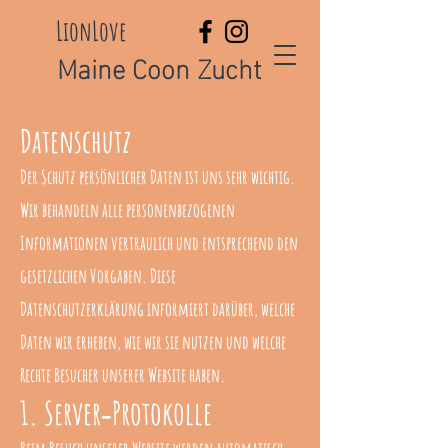
LionLove
Maine Coon Zucht
Datenschutz
Der Schutz persönlicher Daten ist uns sehr wichtig.
Wir behandeln alle personenbezogenen
Informationen vertraulich und entsprechend den
gesetzlichen Vorgaben. Diese
Datenschutzerklärung informiert darüber, welche
Daten wir erheben, wie wir sie nutzen und welche
Rechte Besucher unserer Website haben.
1. Server‑Protokolle