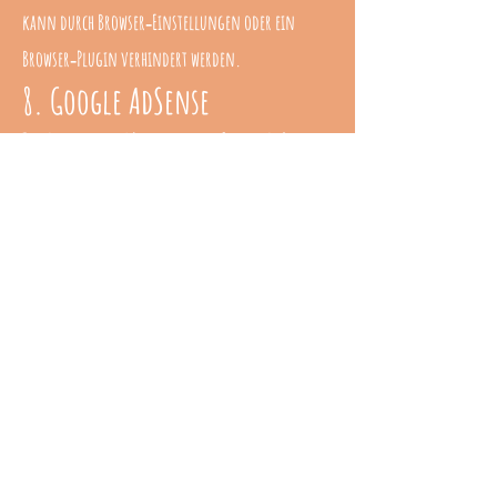
kann durch Browser‑Einstellungen oder ein
Browser‑Plugin verhindert werden.
8. Google AdSense
Zur Anzeige von Werbung kann Google AdSense
eingesetzt werden. Dabei werden Cookies und Web
Beacons verwendet, um den Besucherverkehr
auszuwerten.
Auch hier können Daten an Google in die USA
übertragen werden. Die Nutzung von Cookies
kann im Browser deaktiviert werden.
9. Google +1
Bei Nutzung der Google‑+1‑Schaltfläche können
Informationen veröffentlicht und im