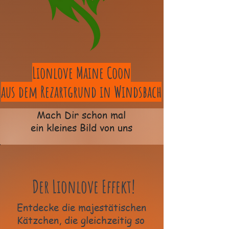
Lionlove Maine Coon
aus dem Rezartgrund in Windsbach
Mach Dir schon mal
ein kleines Bild von uns
Der Lionlove Effekt!
Entdecke die majestätischen
Kätzchen, die gleichzeitig so