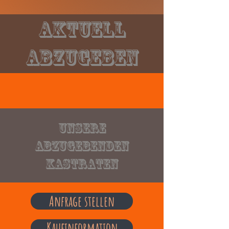
Aktuell
Abzugeben
Unsere
abzugebenden
Kastraten
Anfrage stellen
Kaufinformation