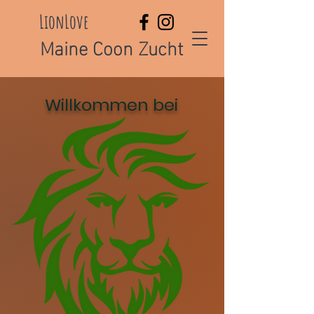
LionLove
Maine Coon Zucht
Willkommen bei